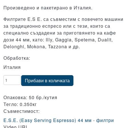
Произведено и пакетирано в Италия.
Филтрите E.S E. са съвместим с повечето машини
за традиционно еспресо или с тези, които са
специално създадени за приготвянето на кафе
дози 44 мм, като: Illy, Gaggia, Spetema, Dualit,
Delonghi, Mokona, Tazzona и др.
Обработка:
Италия
Количество
Прибави в количката
Опаковка: 50 бр./кутия
Тегло: 0.350кг
Съвместимост:
E.S.E. (Easy Serving Espresso) 44 мм - филтри
Video URL