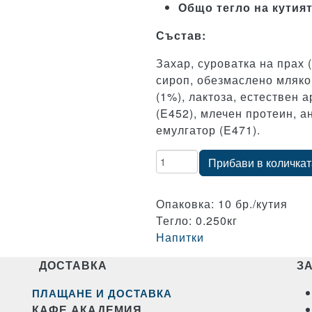
Общо тегло на кутият
Състав:
Захар, суроватка на прах 
сироп, обезмаслено мляко 
(1%), лактоза, естествен а
(E452), млечен протеин, а
емулгатор (E471).
Количество
Прибави в количкат
Опаковка: 10 бр./кутия
Тегло: 0.250кг
Напитки
ДОСТАВКА
З
ПЛАЩАНЕ И ДОСТАВКА
КАФЕ АКАДЕМИЯ