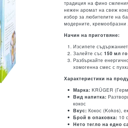
традиция на фино смления
нежен аромат на свеж кок
избор за любителите на б
модерните, кремообразни 
Начин на приготвяне:
Изсипете съдържанието
Залейте със
150 мл г
Разбъркайте енергично
хомогенна смес с пухк
Характеристики на проду
Марка:
KRÜGER (Герм
Вид напитка:
Разтвори
кокос
Вкус:
Кокос (Kokos), е
Брой в опаковка:
10 
Нето тегло на едно с