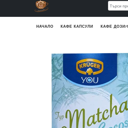
Премини към основното съдържание
НАЧАЛО
КАФЕ КАПСУЛИ
КАФЕ ДОЗИ/
Main content
Снимка