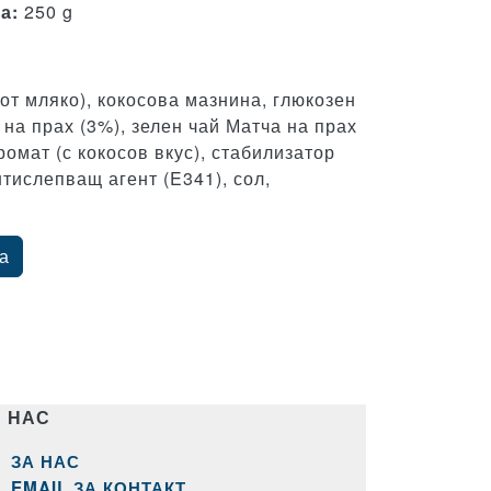
а:
250 g
(от мляко), кокосова мазнина, глюкозен
на прах (3%), зелен чай Матча на прах
ромат (с кокосов вкус), стабилизатор
нтислепващ агент (E341), сол,
а
А НАС
ЗА НАС
EMAIL ЗА КОНТАКТ