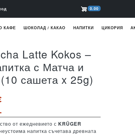
ser account menu
0.00
ход
О КАФЕ
ШОКОЛАД / КАКАО
НАПИТКИ
ЦИКОРИЯ
А
ha Latte Kokos –
питка с Матча и
 (10 сашета x 25g)
€
.
гство от ежедневието с
KRÜGER
 неустоима напитка съчетава древната