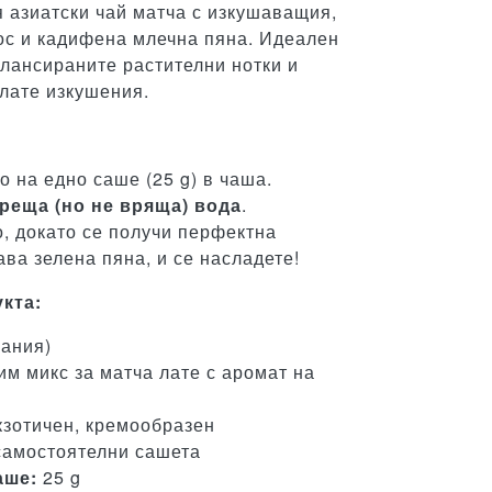
 азиатски чай матча с изкушаващия,
ос и кадифена млечна пяна. Идеален
алансираните растителни нотки и
лате изкушения.
 на едно саше (25 g) в чаша.
ореща (но не вряща) вода
.
, докато се получи перфектна
ава зелена пяна, и се насладете!
кта:
ания)
м микс за матча лате с аромат на
кзотичен, кремообразен
самостоятелни сашета
аше:
25 g