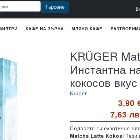
U
Търсене
В
ФИЛТРИ
КАФЕ НА ЗЪРНА
МЛЯНО КАФЕ
РАЗТВОРИМ
KRÜGER Matc
Инстантна на
кокосов вкус
Kruger
3,90 
7,63 лв
Подарете си екзотично бя
Matcha Latte Kokos
! Тази